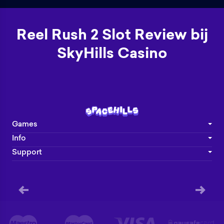
Reel Rush 2 Slot Review bij
SkyHills Casino
Games
Info
Support